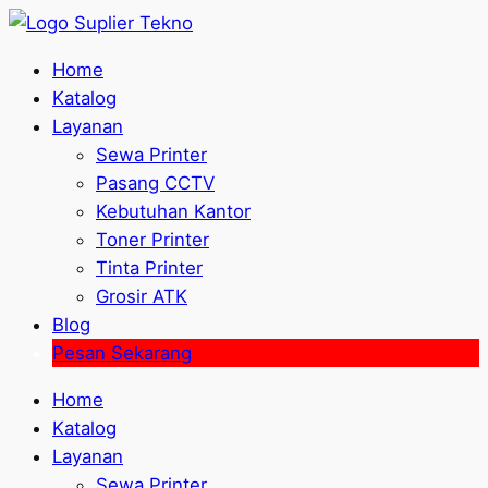
Home
Katalog
Layanan
Sewa Printer
Pasang CCTV
Kebutuhan Kantor
Toner Printer
Tinta Printer
Grosir ATK
Blog
Pesan Sekarang
Home
Katalog
Layanan
Sewa Printer