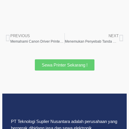
PREVIOUS
NEXT
Memahami Canon Driver Printer untuk Kinerja Cetak Optimal
Menemukan Penyebab Tanda Garis pada Cetak Setelah Refill Tinta
Sewa Printer Sekarang !
PT Teknologi Suplier Nusantara adalah perusahaan yang
bergerak dibidang jasa dan sewa elektronik.