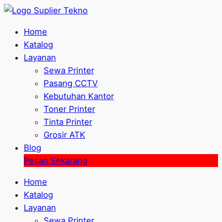
Home
Katalog
Layanan
Sewa Printer
Pasang CCTV
Kebutuhan Kantor
Toner Printer
Tinta Printer
Grosir ATK
Blog
Pesan Sekarang
Home
Katalog
Layanan
Sewa Printer