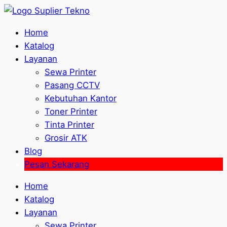
Home
Katalog
Layanan
Sewa Printer
Pasang CCTV
Kebutuhan Kantor
Toner Printer
Tinta Printer
Grosir ATK
Blog
Pesan Sekarang
Home
Katalog
Layanan
Sewa Printer