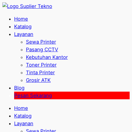
Home
Katalog
Layanan
Sewa Printer
Pasang CCTV
Kebutuhan Kantor
Toner Printer
Tinta Printer
Grosir ATK
Blog
Pesan Sekarang
Home
Katalog
Layanan
Sewa Printer