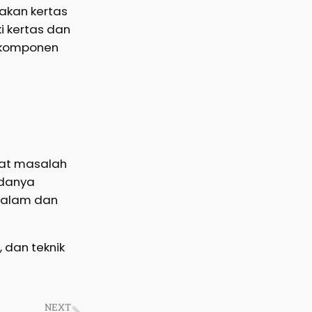
akan kertas
i kertas dan
n komponen
pat masalah
adanya
ndalam dan
 dan teknik
NEXT