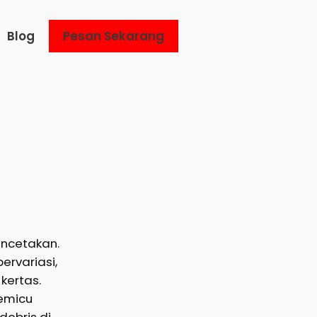
Blog
Pesan Sekarang
encetakan.
ervariasi,
kertas.
memicu
debris di