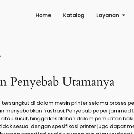
Home
Katalog
Layanan
s
an Penyebab Utamanya
tersangkut di dalam mesin printer selama proses p
 dan menyebabkan frustrasi. Penyebab paper jammed b
atau kusut, hingga kesalahan dalam pemuatan baki 
tidak sesuai dengan spesifikasi printer juga dapat 
h usang seperti roller pickup yang aus atau terdapat 