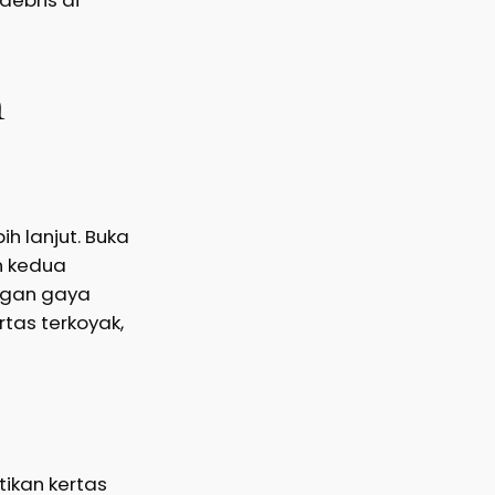
n
ih lanjut. Buka
n kedua
engan gaya
rtas terkoyak,
tikan kertas