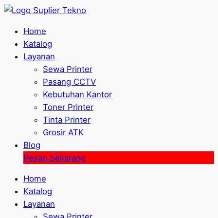
Home
Katalog
Layanan
Sewa Printer
Pasang CCTV
Kebutuhan Kantor
Toner Printer
Tinta Printer
Grosir ATK
Blog
Pesan Sekarang
Home
Katalog
Layanan
Sewa Printer