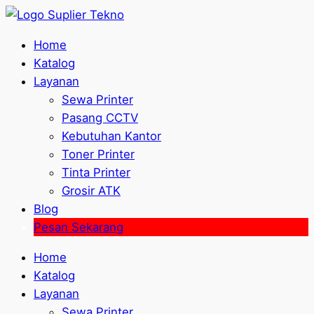
Home
Katalog
Layanan
Sewa Printer
Pasang CCTV
Kebutuhan Kantor
Toner Printer
Tinta Printer
Grosir ATK
Blog
Pesan Sekarang
Home
Katalog
Layanan
Sewa Printer