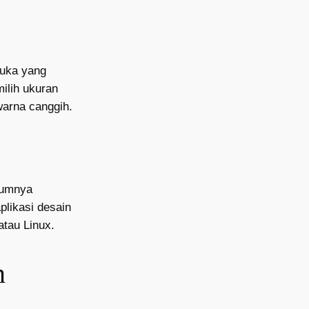
muka yang
ilih ukuran
warna canggih.
mumnya
plikasi desain
atau Linux.
n