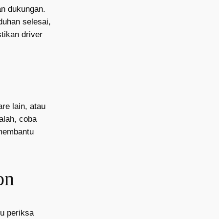
ian dukungan.
nduhan selesai,
tikan driver
re lain, atau
alah, coba
 membantu
on
u periksa