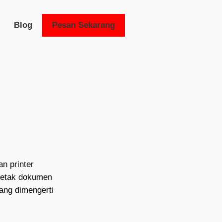
Blog
Pesan Sekarang
n printer
ncetak dokumen
ang dimengerti