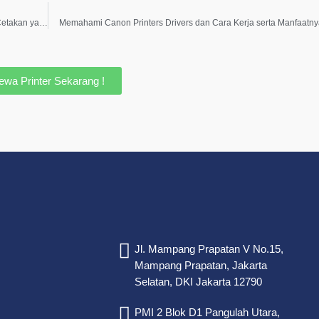
Memahami Toner Cartridge Komponen Penting dan Tips Perawatan untuk Cetakan yang Optimal
Memahami Canon Printers Drivers dan Cara Kerja serta Manfaatn
ewa Printer Sekarang !
Jl. Mampang Prapatan V No.15,
Mampang Prapatan, Jakarta
Selatan, DKI Jakarta 12790
PMI 2 Blok D1 Pangulah Utara,