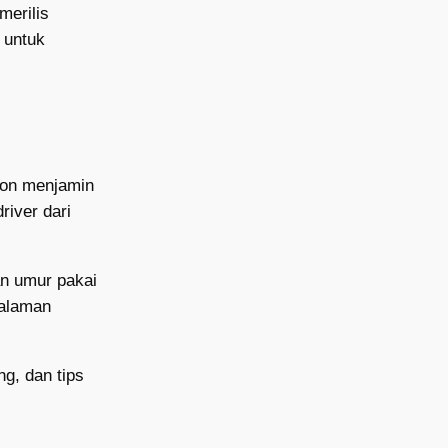
merilis
 untuk
non menjamin
river dari
n umur pakai
galaman
ng, dan tips