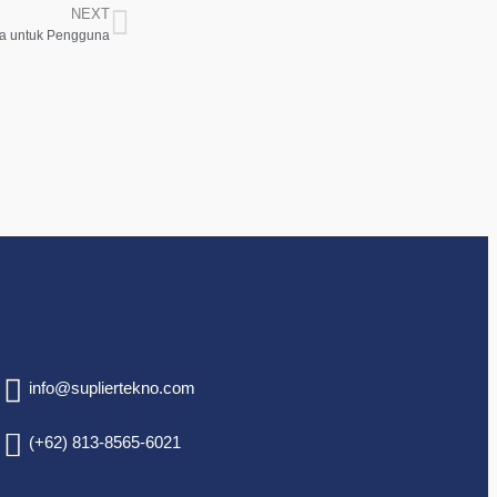
NEXT
ya untuk Pengguna
info@supliertekno.com
(+62) 813-8565-6021