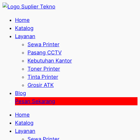
Home
Katalog
Layanan
Sewa Printer
Pasang CCTV
Kebutuhan Kantor
Toner Printer
Tinta Printer
Grosir ATK
Blog
Pesan Sekarang
Home
Katalog
Layanan
Sewa Printer