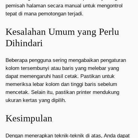
pemisah halaman secara manual untuk mengontrol
tepat di mana pemotongan terjadi.
Kesalahan Umum yang Perlu
Dihindari
Beberapa pengguna sering mengabaikan pengaturan
kolom tersembunyi atau baris yang melebar yang
dapat memengaruhi hasil cetak. Pastikan untuk
memeriksa lebar kolom dan tinggi baris sebelum
mencetak. Selain itu, pastikan printer mendukung
ukuran kertas yang dipilih.
Kesimpulan
Dengan menerapkan teknik-teknik di atas, Anda dapat