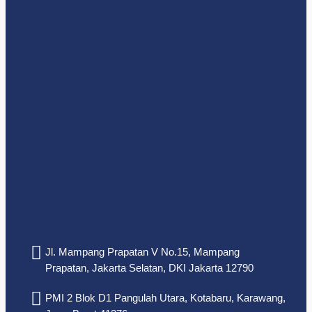
Jl. Mampang Prapatan V No.15, Mampang
Prapatan, Jakarta Selatan, DKI Jakarta 12790
PMI 2 Blok D1 Pangulah Utara, Kotabaru, Karawang,