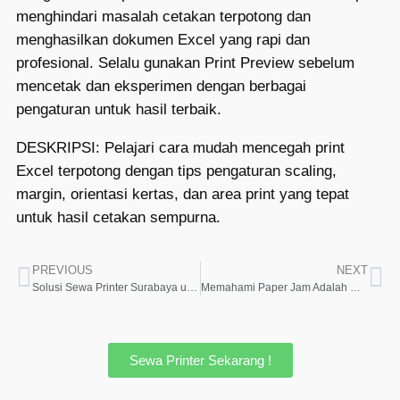
menghindari masalah cetakan terpotong dan
menghasilkan dokumen Excel yang rapi dan
profesional. Selalu gunakan Print Preview sebelum
mencetak dan eksperimen dengan berbagai
pengaturan untuk hasil terbaik.
DESKRIPSI: Pelajari cara mudah mencegah print
Excel terpotong dengan tips pengaturan scaling,
margin, orientasi kertas, dan area print yang tepat
untuk hasil cetakan sempurna.
PREVIOUS
NEXT
Solusi Sewa Printer Surabaya untuk Efisiensi Bisnis dan Acara
Memahami Paper Jam Adalah Masalah Umum dan Solusi Praktis untuk Printer Anda
Sewa Printer Sekarang !