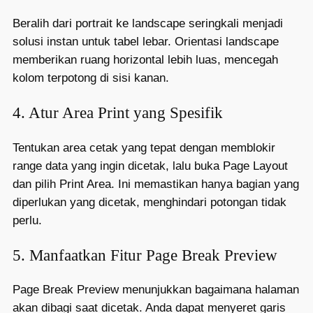
Beralih dari portrait ke landscape seringkali menjadi
solusi instan untuk tabel lebar. Orientasi landscape
memberikan ruang horizontal lebih luas, mencegah
kolom terpotong di sisi kanan.
4. Atur Area Print yang Spesifik
Tentukan area cetak yang tepat dengan memblokir
range data yang ingin dicetak, lalu buka Page Layout
dan pilih Print Area. Ini memastikan hanya bagian yang
diperlukan yang dicetak, menghindari potongan tidak
perlu.
5. Manfaatkan Fitur Page Break Preview
Page Break Preview menunjukkan bagaimana halaman
akan dibagi saat dicetak. Anda dapat menyeret garis