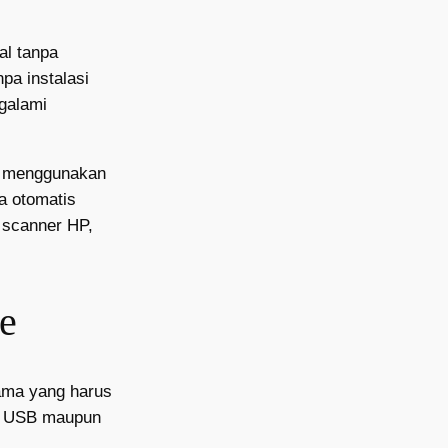
al tanpa
pa instalasi
ngalami
ah menggunakan
a otomatis
 scanner HP,
ne
tama yang harus
bel USB maupun