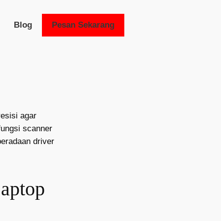
Blog
Pesan Sekarang
esisi agar
fungsi scanner
beradaan driver
Laptop