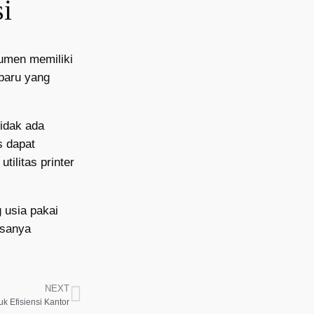
si
kumen memiliki
baru yang
tidak ada
s dapat
ilitas printer
 usia pakai
asanya
NEXT
k Efisiensi Kantor