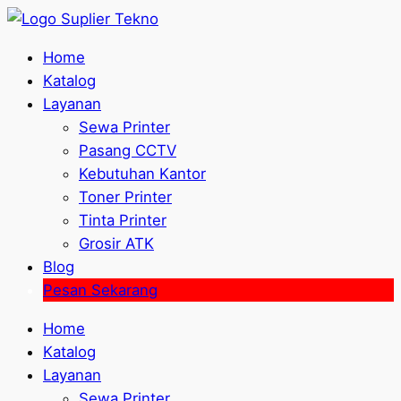
Home
Katalog
Layanan
Sewa Printer
Pasang CCTV
Kebutuhan Kantor
Toner Printer
Tinta Printer
Grosir ATK
Blog
Pesan Sekarang
Home
Katalog
Layanan
Sewa Printer