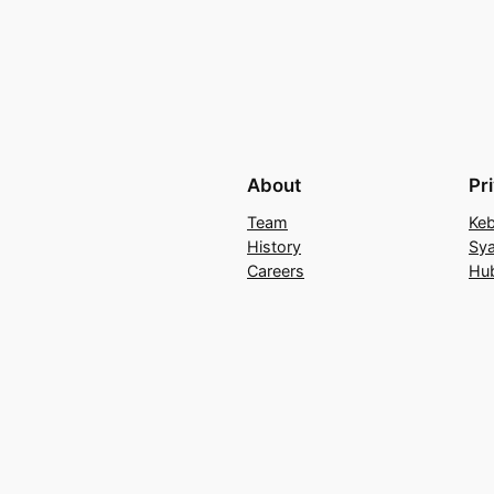
About
Pr
Team
Keb
History
Sya
Careers
Hu