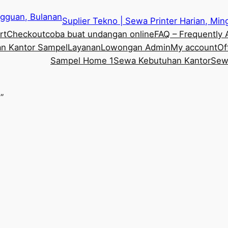
Suplier Tekno | Sewa Printer Harian, Mi
rt
Checkout
coba buat undangan online
FAQ – Frequently
n Kantor Sampel
Layanan
Lowongan Admin
My account
Of
Sampel Home 1
Sewa Kebutuhan Kantor
Sewa
”