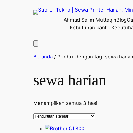
Lewati
ke
Ahmad Salim Muttaqin
Blog
Ca
konten
Kebutuhan kantor
Kebutuha
Beranda
/ Produk dengan tag “sewa harian
sewa harian
Menampilkan semua 3 hasil