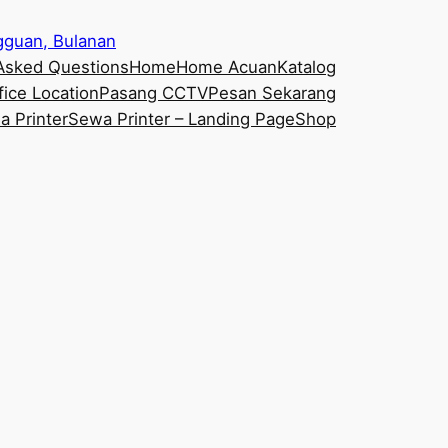
ngguan, Bulanan
 Asked Questions
Home
Home Acuan
Katalog
fice Location
Pasang CCTV
Pesan Sekarang
 Printer
Sewa Printer – Landing Page
Shop