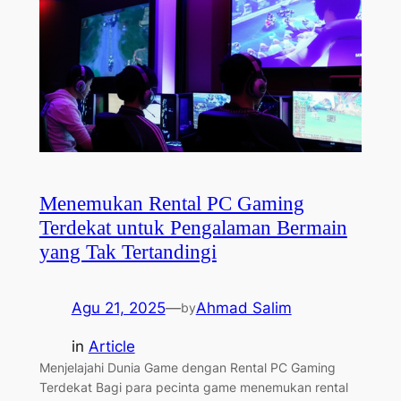
Menemukan Rental PC Gaming
Terdekat untuk Pengalaman Bermain
yang Tak Tertandingi
Agu 21, 2025
—
Ahmad Salim
by
in
Article
Menjelajahi Dunia Game dengan Rental PC Gaming
Terdekat Bagi para pecinta game menemukan rental